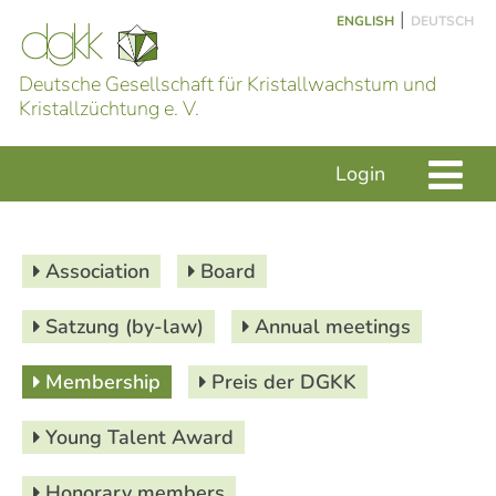
|
ENGLISH
DEUTSCH
Deutsche Gesellschaft für Kristallwachstum und
Kristallzüchtung e. V.
Login
Association
Board
Satzung (by-law)
Annual meetings
Membership
Preis der DGKK
Young Talent Award
Honorary members